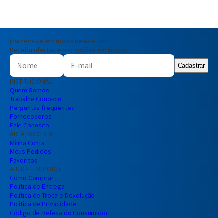
Inscreva-se em nossa newsletter!
Receba ofertas e promoções exclusivas
Entendi
Cadastrar
Entendi
INSTITUCIONAL
Quem Somos
Entendi
Entendi
Trabalhe Conosco
Perguntas frequentes
Fornecedores
Fale Conosco
ÁREA DO CLIENTE
Minha Conta
Meus Pedidos
Favoritos
AJUDA E SUPORTE
Como Comprar
Política de Entrega
Política de Troca e Devolução
Política de Privacidade
Código de Defesa do Consumidor