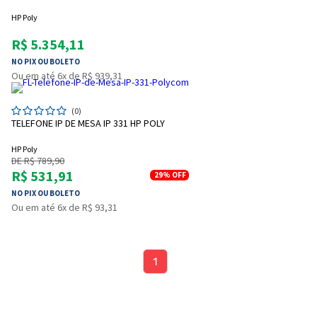
HP Poly
R$ 5.354,11
NO PIX OU BOLETO
Ou em até 6x de R$ 939,31
(0)
TELEFONE IP DE MESA IP 331 HP POLY
HP Poly
DE R$ 789,90
Entrega Flash
Retire na Loja
R$ 531,91
29%
OFF
NO PIX OU BOLETO
Pagamento via Pix
Ou em até 6x de R$ 93,31
Cartão de crédito
1