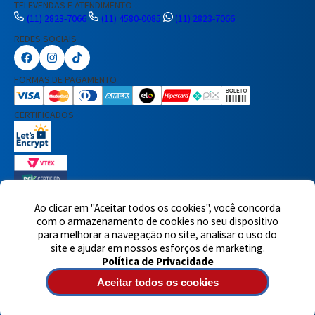
TELEVENDAS E ATENDIMENTO
(11) 2823-7066
(11) 4580-0085
(11) 2823-7066
REDES SOCIAIS
Preencha seus dados para iniciar a
conversa no WhatsApp.
FORMAS DE PAGAMENTO
Nome Completo
CERTIFICADOS
E-mail
Telefone
Ao clicar em "Aceitar todos os cookies", você concorda
7460 avaliações reais
com o armazenamento de cookies no seu dispositivo
para melhorar a navegação no site, analisar o uso do
© 2025,Eletrônica Santana Ltda. Todos os direitos reservados.
Rua
Iniciar Conversa
site e ajudar em nossos esforços de marketing.
Voluntários da Pátria, 1495 - Santana - CEP 02011-200 - São Paulo -
Política de Privacidade
SP
Atendimento de segunda à quinta-feira das 8h às 18h e sexta-
feira das 8h às 17h - CNPJ: 60717899/0001-90
Aceitar todos os cookies
Tecnologia de e-commerce
Desenvolvido por