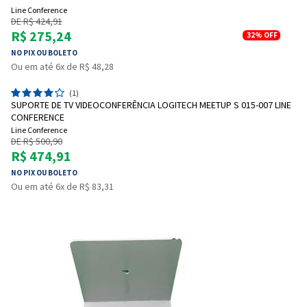
Line Conference
Entrega Flash
Retire na Loja
DE R$ 424,91
R$ 275,24
32%
OFF
Pagamento via Pix
Cartão de crédito
NO PIX OU BOLETO
Ou em até 6x de R$ 48,28
(1)
SUPORTE DE TV VIDEOCONFERÊNCIA LOGITECH MEETUP S 015-007 LINE
CONFERENCE
Line Conference
DE R$ 500,90
R$ 474,91
NO PIX OU BOLETO
Ou em até 6x de R$ 83,31
Entendi
Entendi
Entendi
Entendi