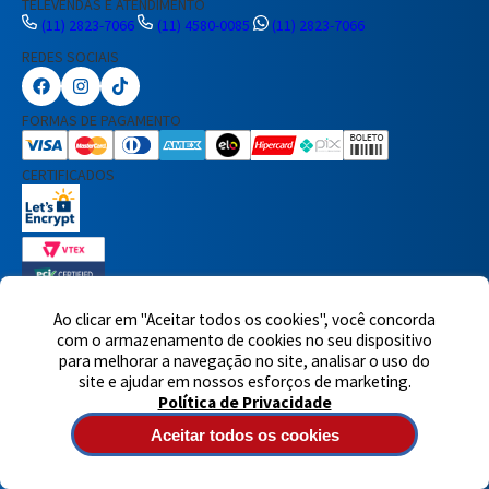
TELEVENDAS E ATENDIMENTO
(11) 2823-7066
(11) 4580-0085
(11) 2823-7066
REDES SOCIAIS
Preencha seus dados para iniciar a
conversa no WhatsApp.
FORMAS DE PAGAMENTO
Nome Completo
CERTIFICADOS
E-mail
Telefone
Ao clicar em "Aceitar todos os cookies", você concorda
7460 avaliações reais
com o armazenamento de cookies no seu dispositivo
para melhorar a navegação no site, analisar o uso do
© 2025,Eletrônica Santana Ltda. Todos os direitos reservados.
Rua
Iniciar Conversa
site e ajudar em nossos esforços de marketing.
Voluntários da Pátria, 1495 - Santana - CEP 02011-200 - São Paulo -
Política de Privacidade
SP
Atendimento de segunda à quinta-feira das 8h às 18h e sexta-
feira das 8h às 17h - CNPJ: 60717899/0001-90
Aceitar todos os cookies
Tecnologia de e-commerce
Desenvolvido por