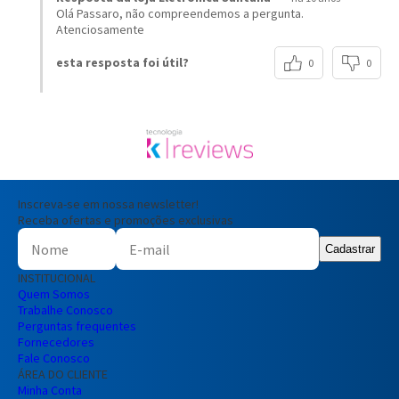
Olá Passaro, não compreendemos a pergunta.
Atenciosamente
esta resposta foi útil?
0
0
Inscreva-se em nossa newsletter!
Receba ofertas e promoções exclusivas
Cadastrar
INSTITUCIONAL
Quem Somos
Trabalhe Conosco
Perguntas frequentes
Fornecedores
Fale Conosco
ÁREA DO CLIENTE
Minha Conta