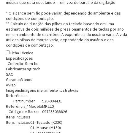
música que está escutando — em vez do barulho da digitação.
* O alcance sem fio pode variar, dependendo do ambiente e das
condições de computação.
** Cálculo da duração das pilhas do teclado baseado em uma
Entrega Flash
Retire na Loja
estimativa de dois milhões de pressionamentos de teclas por ano
em um ambiente de escritório. A experiência do usuário varia. A vida
Pagamento via Pix
útil das pilhas do mouse varia, dependendo do usuário e das
condições de computação.
Cartão de crédito
Ficha Técnica
Especificações
Conexão
Sem fio
Fabricante
Logitech
SAC
Garantia
3 anos
Aviso
Imagens
Imagens meramente ilustrativas.
Referências
Part number
920-004431
Referência / Modelo
MK220
Código de Barras
097855088826
Itens Inclusos
Itens Inclusos
01- Teclado (K220)
Entendi
01- Mouse (M150)
Entendi
01- Receptor USB