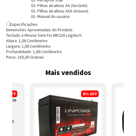
02- Pilhas alcalinas AA (teclado)
Entendi
Entendi
02- Pilhas alcalinas AAA (mouse)
01- Manual do usuário
Especificações
Dimensões Aproximadas do Produto
Teclado e Mouse Sem Fio MK220 Logitech
Altura:
1,00
Centímetro
Largura:
1,00
Centímetro
Profundidade:
1,00
Centímetro
Peso:
150,00
Grama
s
Mais vendidos
3%
OFF
8%
OFF
O WATSON
 BOLETO
5