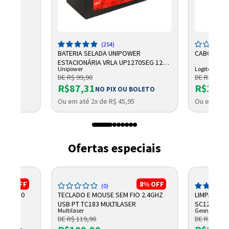
(254)
BATERIA SELADA UNIPOWER
CABO LOGI
ESTACIONÁRIA VRLA UP1270SEG 12V
Unipower
Logitech
7AH F187
DE R$ 99,90
DE R$ 2.750
R$87,31
R$1.96
NO PIX OU BOLETO
Ou em até 2x de R$ 45,95
Ou em até 
Ofertas especiais
19%
OFF
8%
OFF
(0)
E C3210
TECLADO E MOUSE SEM FIO 2.4GHZ
LIMPA TEL
POLY
USB PT TC183 MULTILASER
SC120ML 1
Multilaser
Geonav
DE R$ 119,90
DE R$ 28,9