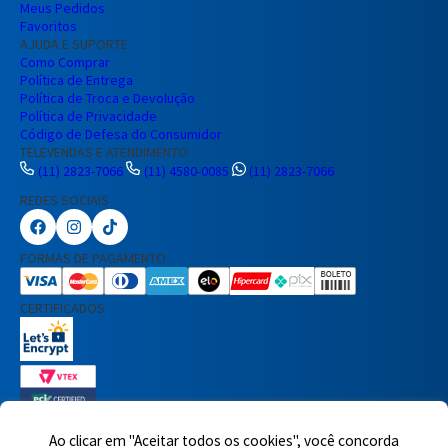
Meus Pedidos
Favoritos
AJUDA E SUPORTE
Como Comprar
Política de Entrega
Política de Troca e Devolução
Política de Privacidade
Código de Defesa do Consumidor
TELEVENDAS E ATENDIMENTO
(11) 2823-7066
(11) 4580-0085
(11) 2823-7066
REDES SOCIAIS
Preencha seus dados para iniciar a
conversa no WhatsApp.
FORMAS DE PAGAMENTO
Nome Completo
CERTIFICADOS
E-mail
Telefone
Ao clicar em "Aceitar todos os cookies", você concorda