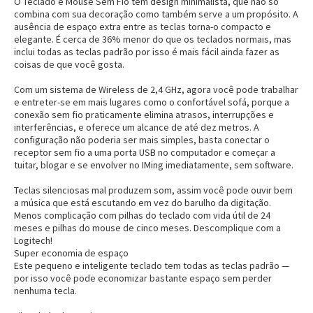
O Teclado e Mouse Sem Fio têm design minimalista, que não só
combina com sua decoração como também serve a um propósito. A
ausência de espaço extra entre as teclas torna-o compacto e
elegante. É cerca de 36% menor do que os teclados normais, mas
inclui todas as teclas padrão por isso é mais fácil ainda fazer as
coisas de que você gosta.
Com um sistema de Wireless de 2,4 GHz, agora você pode trabalhar
e entreter-se em mais lugares como o confortável sofá, porque a
conexão sem fio praticamente elimina atrasos, interrupções e
interferências, e oferece um alcance de até dez metros. A
configuração não poderia ser mais simples, basta conectar o
receptor sem fio a uma porta USB no computador e começar a
tuitar, blogar e se envolver no IMing imediatamente, sem software.
Teclas silenciosas mal produzem som, assim você pode ouvir bem
a música que está escutando em vez do barulho da digitação.
Menos complicação com pilhas do teclado com vida útil de 24
meses e pilhas do mouse de cinco meses. Descomplique com a
Logitech!
Super economia de espaço
Este pequeno e inteligente teclado tem todas as teclas padrão —
por isso você pode economizar bastante espaço sem perder
nenhuma tecla.