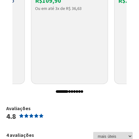
R$109,90
R$22,7
 BOLETO
Ou em até 3x de R$ 36,63
Avaliações
4.8
4 avaliações