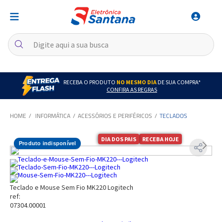
RECEBA O PRODUTO
NO MESMO DIA
DE SUA COMPRA*
CONFIRA AS REGRAS
INFORMÁTICA
ACESSÓRIOS E PERIFÉRICOS
TECLADOS
DIA DOS PAIS
RECEBA HOJE
Produto indisponível
Teclado e Mouse Sem Fio MK220 Logitech
ref:
07304.00001